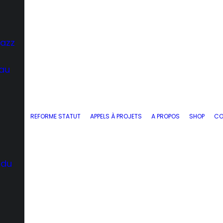
Jazz
 au
REFORME STATUT
APPELS À PROJETS
A PROPOS
SHOP
CO
 du
d