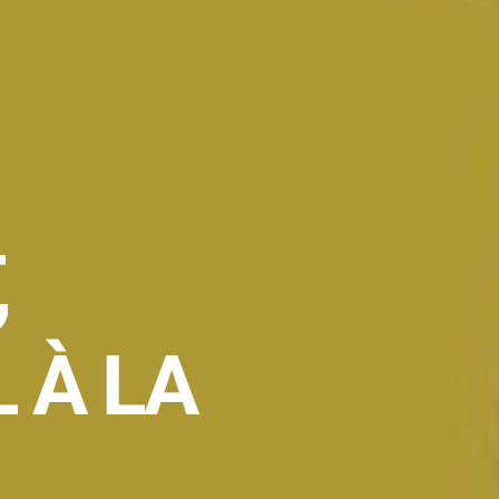
,
 À LA