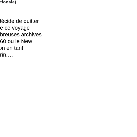
tionale)
écide de quitter
ace ce voyage
mbreuses archives
960 ou le New
on en tant
rrin,…