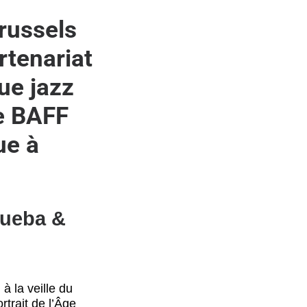
russels
rtenariat
ue jazz
le BAFF
ue à
rueba &
à la veille du
rtrait de l’Âge