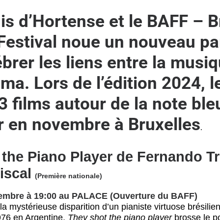
is d’Hortense et le BAFF – B
 Festival noue un nouveau pa
brer les liens entre la musiq
éma. Lors de l’édition 2024, 
3 films autour de la note ble
r en novembre à Bruxelles
.
 the Piano Player
de Fernando T
iscal
(Première nationale)
embre à 19:00 au PALACE (Ouverture du BAFF)
a mystérieuse disparition d’un pianiste virtuose brésilien 
976 en Argentine,
They shot the piano player
brosse le po