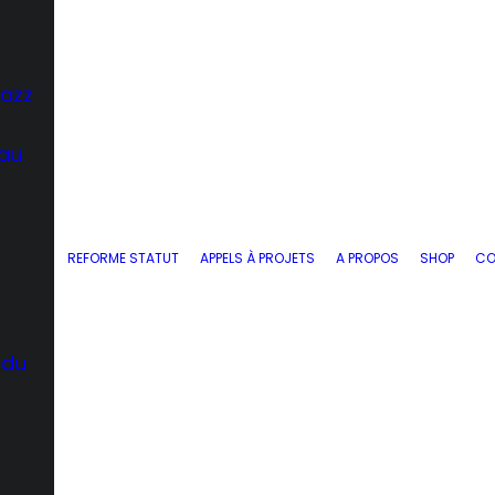
Jazz
 au
REFORME STATUT
APPELS À PROJETS
A PROPOS
SHOP
CO
 du