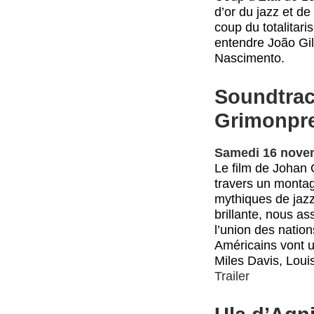
d’or du jazz et d
coup du totalitari
entendre João Gil
Nascimento.
Soundtrac
Grimonpr
Samedi 16 nove
Le film de Johan
travers un montag
mythiques de jazz
brillante, nous as
l’union des natio
Américains vont u
Miles Davis, Loui
Trailer