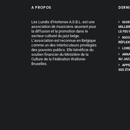
A PROPOS
DERNI
Les Lundis d’Hortense A.S.B.L. est une
IGOR
association de musiciens œuvrant pour
MILLIE
la diffusion et la promotion dans le
LE FEU 
secteur culturel du jazz belge.
NICO
L’association est reconnue en Belgique
RÉFLEX
comme un des interlocuteurs privilégiés
LORE
des pouvoirs publics. Elle bénéficie du
soutien financier du Ministère de la
ARNA
Culture de la Fédération Wallonie-
AU JAZ
Bruxelles.
APPE
SES ÉT