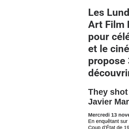
Les Lund
Art Film
pour célé
et le cin
propose 
découvri
They shot
Javier Mar
Mercredi 13 nov
En enquêtant sur l
Coup d’État de 1