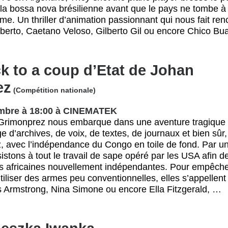
e la bossa nova brésilienne avant que le pays ne tombe à
sme. Un thriller d’animation passionnant qui nous fait ren
berto, Caetano Veloso, Gilberto Gil ou encore Chico Bua
k to a coup d’Etat de Johan
ez
(Compétition nationale)
mbre à 18:00 à CINEMATEK
 Grimonprez nous embarque dans une aventure tragique
e d’archives, de voix, de textes, de journaux et bien sû
, avec l’indépendance du Congo en toile de fond. Par u
sistons à tout le travail de sape opéré par les USA afin d
ns africaines nouvellement indépendantes. Pour empêcher
tiliser des armes peu conventionnelles, elles s’appellent
s Armstrong, Nina Simone ou encore Ella Fitzgerald, …