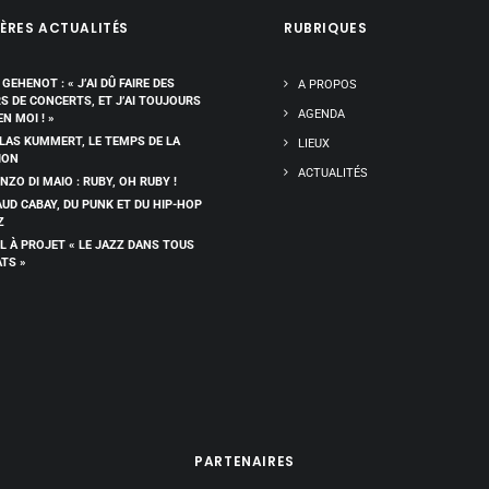
ÈRES ACTUALITÉS
RUBRIQUES
 GEHENOT : « J’AI DÛ FAIRE DES
A PROPOS
RS DE CONCERTS, ET J’AI TOUJOURS
AGENDA
EN MOI ! »
LAS KUMMERT, LE TEMPS DE LA
LIEUX
ION
ACTUALITÉS
NZO DI MAIO : RUBY, OH RUBY !
UD CABAY, DU PUNK ET DU HIP-HOP
Z
L À PROJET « LE JAZZ DANS TOUS
ATS »
PARTENAIRES