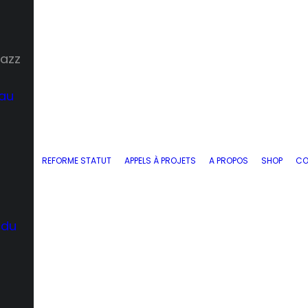
Jazz
 au
REFORME STATUT
APPELS À PROJETS
A PROPOS
SHOP
CO
 du
d