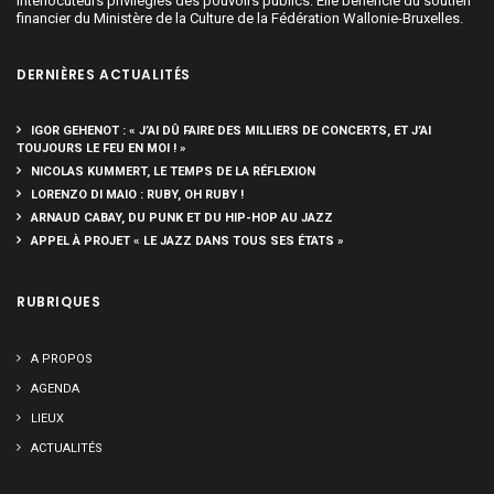
interlocuteurs privilégiés des pouvoirs publics. Elle bénéficie du soutien
financier du Ministère de la Culture de la Fédération Wallonie-Bruxelles.
DERNIÈRES ACTUALITÉS
IGOR GEHENOT : « J’AI DÛ FAIRE DES MILLIERS DE CONCERTS, ET J’AI
TOUJOURS LE FEU EN MOI ! »
NICOLAS KUMMERT, LE TEMPS DE LA RÉFLEXION
LORENZO DI MAIO : RUBY, OH RUBY !
ARNAUD CABAY, DU PUNK ET DU HIP-HOP AU JAZZ
APPEL À PROJET « LE JAZZ DANS TOUS SES ÉTATS »
RUBRIQUES
A PROPOS
AGENDA
LIEUX
ACTUALITÉS