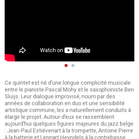
Ce quintet est né d’une longue complicité musicale
entre le pianiste Pascal Mohy et le saxophoniste Ben
Sluijs. Leur dialogue improvisé, nourri par des
années de collaboration en duo et une sensibilité
artistique commune, les a naturellement conduits à
élargir le projet. Autour d’eux se rassemblent
aujourd’hui quelques figures majeures du jazz belge
: Jean-Paul Estiévenart à la trompette, Antoine Pierre
à la batterie et Lennart Heyndels à la contrebasse.