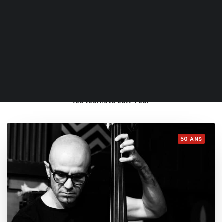
Tous
50 ans
Les Soirs d’Hortense
Les tournées Jazz Tour
50 ANS