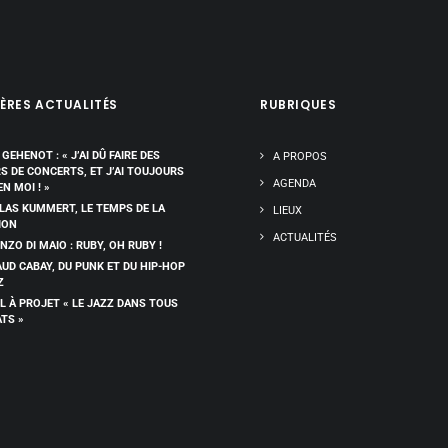
ÈRES ACTUALITÉS
RUBRIQUES
 GEHENOT : « J’AI DÛ FAIRE DES
A PROPOS
RS DE CONCERTS, ET J’AI TOUJOURS
AGENDA
EN MOI ! »
LAS KUMMERT, LE TEMPS DE LA
LIEUX
ION
ACTUALITÉS
NZO DI MAIO : RUBY, OH RUBY !
UD CABAY, DU PUNK ET DU HIP-HOP
Z
L À PROJET « LE JAZZ DANS TOUS
ATS »