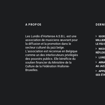
A PROPOS
DERNI
Les Lundis d’Hortense A.S.B.L. est une
IGOR
association de musiciens œuvrant pour
MILLIE
la diffusion et la promotion dans le
LE FEU 
secteur culturel du jazz belge.
NICO
L’association est reconnue en Belgique
RÉFLEX
comme un des interlocuteurs privilégiés
LORE
des pouvoirs publics. Elle bénéficie du
soutien financier du Ministère de la
ARNA
Culture de la Fédération Wallonie-
AU JAZ
Bruxelles.
APPE
SES ÉT