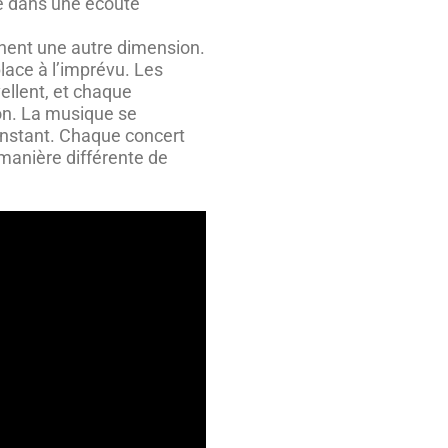
ée dans une écoute
nent une autre dimension.
place à l’imprévu. Les
ellent, et chaque
on. La musique se
 l’instant. Chaque concert
 manière différente de