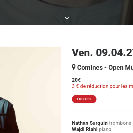
Ven. 09.04.2
Comines - Open Mu
20€
3 € de réduction pour les 
TICKETS
Nathan Surquin
trombone
Wajdi Riahi
piano