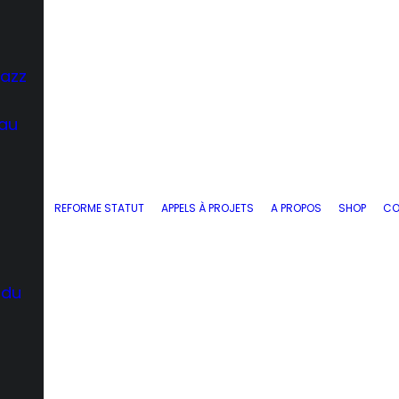
Jazz
 au
REFORME STATUT
APPELS À PROJETS
A PROPOS
SHOP
CO
 du
d