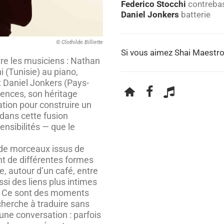
Federico Stocchi
contreba
Daniel Jonkers
batterie
© Clothilde Billiette
Si vous aimez Shai Maestro
tre les musiciens : Nathan
 (Tunisie) au piano,
et Daniel Jonkers (Pays-
uences, son héritage
ation pour construire un
 dans cette fusion
ensibilités — que le
 de morceaux issus de
nt de différentes formes
e, autour d’un café, entre
si des liens plus intimes
. Ce sont des moments
herche à traduire sans
e conversation : parfois