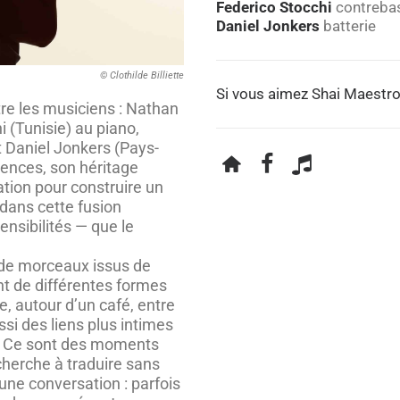
Federico Stocchi
contreba
Daniel Jonkers
batterie
© Clothilde Billiette
Si vous aimez Shai Maestro
tre les musiciens : Nathan
 (Tunisie) au piano,
et Daniel Jonkers (Pays-
uences, son héritage
ation pour construire un
 dans cette fusion
ensibilités — que le
 de morceaux issus de
nt de différentes formes
e, autour d’un café, entre
si des liens plus intimes
. Ce sont des moments
herche à traduire sans
e conversation : parfois