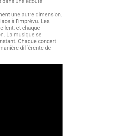
ée dans une écoute
nent une autre dimension.
place à l’imprévu. Les
ellent, et chaque
on. La musique se
 l’instant. Chaque concert
 manière différente de