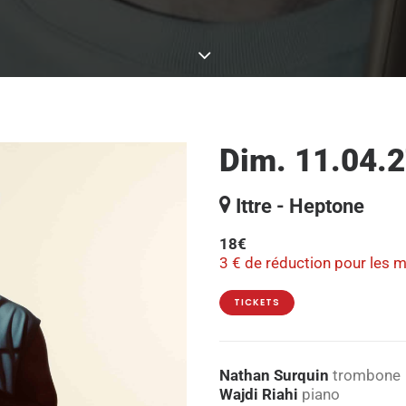
Dim. 11.04.2
Ittre - Heptone
18€
3 € de réduction pour les 
TICKETS
Nathan Surquin
trombone
Wajdi Riahi
piano