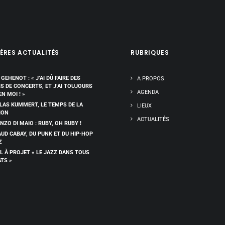
ÈRES ACTUALITÉS
RUBRIQUES
 GEHENOT : « J’AI DÛ FAIRE DES
A PROPOS
RS DE CONCERTS, ET J’AI TOUJOURS
AGENDA
EN MOI ! »
LAS KUMMERT, LE TEMPS DE LA
LIEUX
ION
ACTUALITÉS
NZO DI MAIO : RUBY, OH RUBY !
UD CABAY, DU PUNK ET DU HIP-HOP
Z
L À PROJET « LE JAZZ DANS TOUS
ATS »