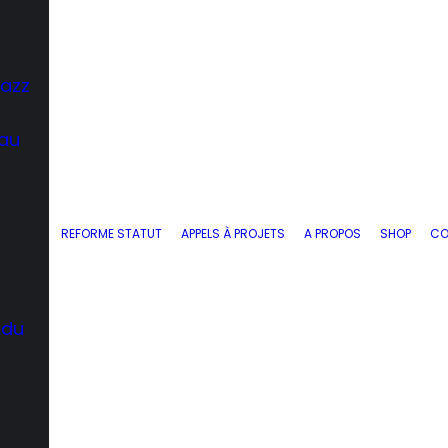
Jazz
 au
REFORME STATUT
APPELS À PROJETS
A PROPOS
SHOP
CO
 du
d