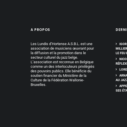
A PROPOS
DERNI
Les Lundis d’Hortense A.S.B.L. est une
IGOR
association de musiciens œuvrant pour
MILLIE
la diffusion et la promotion dans le
LE FEU 
secteur culturel du jazz belge.
NICO
L’association est reconnue en Belgique
RÉFLEX
comme un des interlocuteurs privilégiés
LORE
des pouvoirs publics. Elle bénéficie du
soutien financier du Ministère de la
ARNA
Culture de la Fédération Wallonie-
AU JAZ
Bruxelles.
APPE
SES ÉT