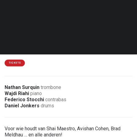
Zon. 11.04.27 - 17:00
Ittre - Heptone
18€
3 € korting voor leden van de vereniging
TICKETS
Nathan Surquin
trombone
Wajdi Riahi
piano
Federico Stocchi
contrabas
Daniel Jonkers
drums
Voor wie houdt van Shai Maestro, Avishan Cohen, Brad
Meldhau … en alle anderen!