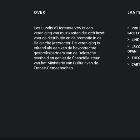
OVER
LAAT
Les Lundis d’Hortense vzw is een
PROJ
vereniging van muzikanten die zich inzet
FACETT
voor de distributie en de promotie in de
LINE
Belgische jazzsector. De vereniging is
JAZZ
erkend als een van de bevoorrechte
OPEN!
gesprekspartners van de Belgische
overheid en geniet de financiële steun
THEO
van het Ministerie van Cultuur van de
CART
Franse Gemeenschap.