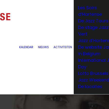
Les Soirs
d’Hortense
De Jazz Tours
De stage Jazz
Vert
Jazz d’Horten
De website Ja
KALENDAR
NIEUWS
ACTIVITEITEN
in Belgium
International 
Day
Lotto Brussels
Jazz Weeken
De locaties