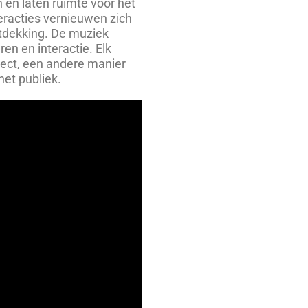
 en laten ruimte voor het
eracties vernieuwen zich
ntdekking. De muziek
en en interactie. Elk
oject, een andere manier
et publiek.