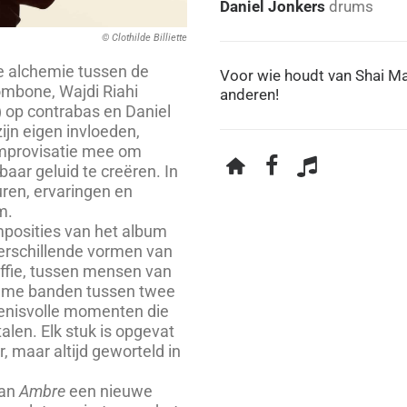
Daniel Jonkers
drums
© Clothilde Billiette
de alchemie tussen de
Voor wie houdt van Shai Ma
ombone, Wajdi Riahi
anderen!
ë) op contrabas en Daniel
ijn eigen invloeden,
improvisatie mee om
ar geluid te creëren. In
uren, ervaringen en
m.
mposities van het album
verschillende vormen van
offie, tussen mensen van
tieme banden tussen twee
enisvolle momenten die
len. Elk stuk is opgevat
, maar altijd geworteld in
van
Ambre
een nieuwe