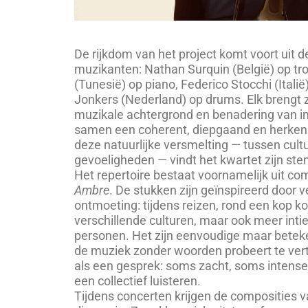
De rijkdom van het project komt voort uit 
muzikanten: Nathan Surquin (België) op tr
(Tunesië) op piano, Federico Stocchi (Itali
Jonkers (Nederland) op drums. Elk brengt z
muzikale achtergrond en benadering van 
samen een coherent, diepgaand en herkenba
deze natuurlijke versmelting — tussen cult
gevoeligheden — vindt het kwartet zijn ste
Het repertoire bestaat voornamelijk uit co
Ambre
. De stukken zijn geïnspireerd door 
ontmoeting: tijdens reizen, rond een kop k
verschillende culturen, maar ook meer in
personen. Het zijn eenvoudige maar betek
de muziek zonder woorden probeert te verta
als een gesprek: soms zacht, soms intenser
een collectief luisteren.
Tijdens concerten krijgen de composities 