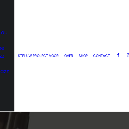
 au
se
zz
STEL UW PROJECT VOOR
OVER
SHOP
CONTACT
Jazz
d