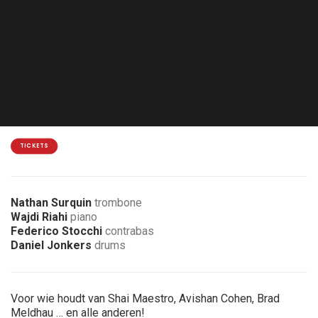
Woe. 28.04.27 - 21:00
Luik - Jacques Pelzer Jazz Club
15 € / 12 €
4 € korting voor leden van de vereniging
TICKETS
Nathan Surquin
trombone
Wajdi Riahi
piano
Federico Stocchi
contrabas
Daniel Jonkers
drums
Voor wie houdt van Shai Maestro, Avishan Cohen, Brad
Meldhau … en alle anderen!