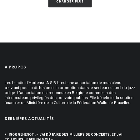
CHARGER PLUS
A PROPOS
Les Lundis d’Hortense A.S.B.L. est une association de musiciens
œuvrant pour la diffusion et la promotion dans le secteur culturel du jazz
belge. L’association est reconnue en Belgique comme un des
interlocuteurs privilégiés des pouvoirs publics. Elle bénéficie du soutien
financier du Ministère de la Culture de la Fédération Wallonie-Bruxelles.
DERNIÈRES ACTUALITÉS
IGOR GEHENOT : « J’AI DÛ FAIRE DES MILLIERS DE CONCERTS, ET J’AI
TOUJOURS LE FEU EN MOI ! »