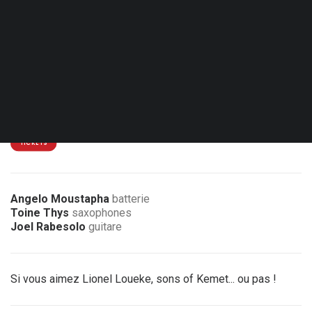
Mer. 24.02.27 - 21:00
Liège - Jacques Pelzer Jazz Club
15 € / 12 €
4 € de réduction pour les membres de l’association
TICKETS
Angelo Moustapha
batterie
Toine Thys
saxophones
Joel Rabesolo
guitare
Si vous aimez Lionel Loueke, sons of Kemet... ou pas !