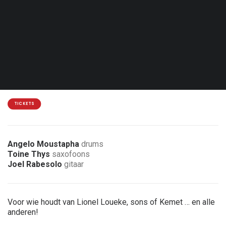
Woe. 24.02.27 - 21:00
Luik - Jacques Pelzer Jazz Club
15 € / 12 €
4 € korting voor leden van de vereniging
TICKETS
Angelo Moustapha
drums
Toine Thys
saxofoons
Joel Rabesolo
gitaar
Voor wie houdt van Lionel Loueke, sons of Kemet … en alle
anderen!