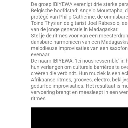
De groep IBIYEWA verenigt drie sterke pers
Belgische hoofdstad: Angelo Moustapha, d
protégé van Philip Catherine, de onmisbare
Toine Thys en de gitarist Joel Rabesolo, e
van de jonge generatie in Madagaskar.
Stel je de ritmes voor van een meesterdru
dansbare harmonieën van een Madagaskisc
melodieuze improvisaties van een saxofonis
evenaar.
De naam IBIYEWA, ‘Ici nous ressemble’ in 
hun verlangen om culturele barrières te ov
creëren die verbindt. Hun muziek is een ec
Afrikaanse ritmes, grooves, electro, bekli
gedurfde improvisaties. Het resultaat is muz
vervoering brengt en meesleept in een wer
ritmes.