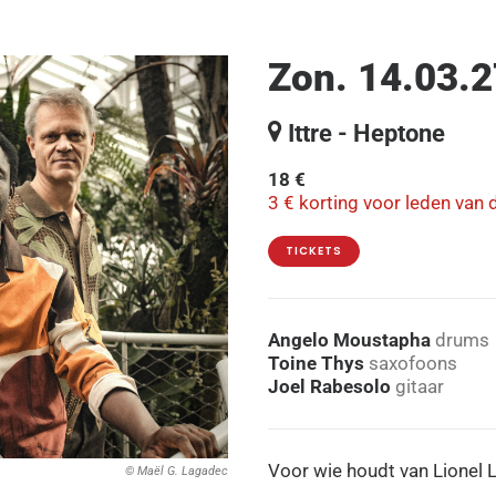
Zon. 14.03.2
Ittre - Heptone
18 €
3 € korting voor leden van 
TICKETS
Angelo Moustapha
drums
Toine Thys
saxofoons
Joel Rabesolo
gitaar
Voor wie houdt van Lionel 
© Maël G. Lagadec