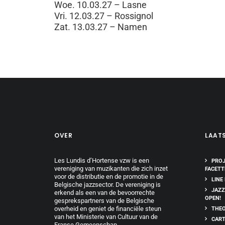
Woe. 10.03.27 – Lasne
Vri. 12.03.27 – Rossignol
Zat. 13.03.27 – Namen
OVER
LAAT
Les Lundis d’Hortense vzw is een
PROJ
vereniging van muzikanten die zich inzet
FACETT
voor de distributie en de promotie in de
LINE
Belgische jazzsector. De vereniging is
JAZZ
erkend als een van de bevoorrechte
OPEN!
gesprekspartners van de Belgische
overheid en geniet de financiële steun
THEO
van het Ministerie van Cultuur van de
CART
Franse Gemeenschap.