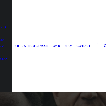
 au
se
zz
STEL UW PROJECT VOOR
OVER
SHOP
CONTACT
Jazz
d