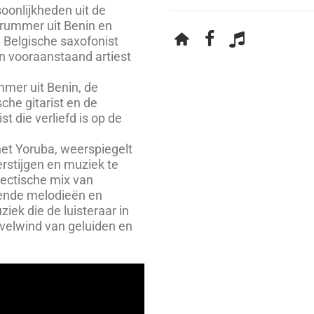
oonlijkheden uit de
rummer uit Benin en
 Belgische saxofonist
en vooraanstaand artiest
mmer uit Benin, de
he gitarist en de
t die verliefd is op de
het Yoruba, weerspiegelt
erstijgen en muziek te
lectische mix van
jvende melodieën en
iek die de luisteraar in
velwind van geluiden en