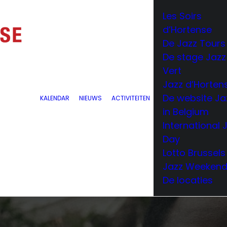
Les Soirs
d’Hortense
De Jazz Tours
De stage Jazz
Vert
Jazz d’Horten
De website Ja
KALENDAR
NIEUWS
ACTIVITEITEN
in Belgium
International 
Day
Lotto Brussels
Jazz Weeken
De locaties