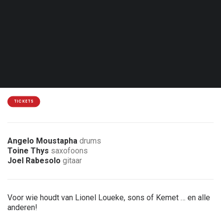
Zat. 20.02.27 - 20:30
Sensenruth - Halle du Bouillon Blanc
20€
2 € korting voor leden van de vereniging
TICKETS
Angelo Moustapha
drums
Toine Thys
saxofoons
Joel Rabesolo
gitaar
Voor wie houdt van Lionel Loueke, sons of Kemet … en alle
anderen!