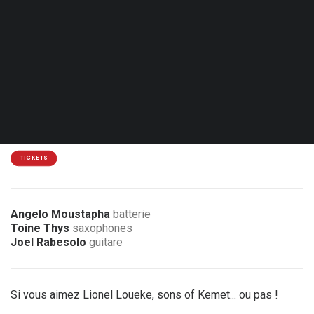
Sam. 06.03.27 - 20:30
Eupen - Jünglingshaus
Coproduction Kultkom
14€
2 € de réduction pour les membres de l’association
TICKETS
Angelo Moustapha
batterie
Toine Thys
saxophones
Joel Rabesolo
guitare
Si vous aimez Lionel Loueke, sons of Kemet... ou pas !