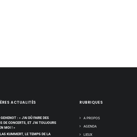
ÈRES ACTUALITÉS
RUBRIQUES
 GEHENOT : « J’AI DÛ FAIRE DES
A PROPOS
RS DE CONCERTS, ET J’AI TOUJOURS
AGENDA
EN MOI ! »
LAS KUMMERT, LE TEMPS DE LA
LIEUX