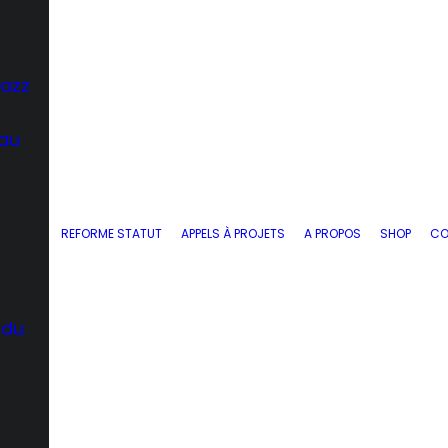
Jazz
 au
REFORME STATUT
APPELS À PROJETS
A PROPOS
SHOP
CO
 du
d