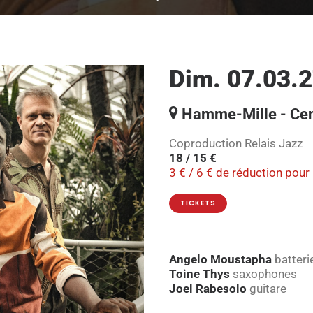
Dim. 07.03.2
Hamme-Mille - Cent
Coproduction Relais Jazz
18 / 15 €
3 € / 6 € de réduction pour
TICKETS
Angelo Moustapha
batteri
Toine Thys
saxophones
Joel Rabesolo
guitare