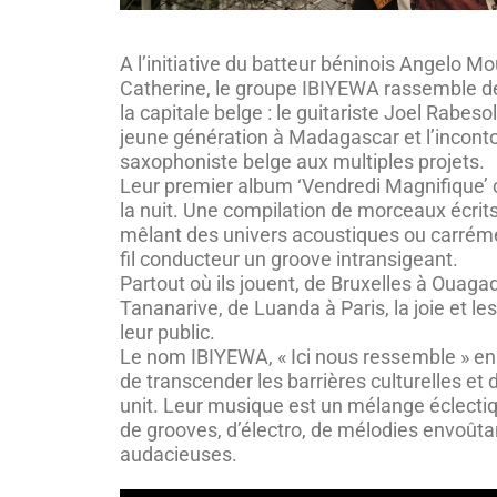
A l’initiative du batteur béninois Angelo M
Catherine, le groupe IBIYEWA rassemble de
la capitale belge : le guitariste Joel Rabesol
jeune génération à Madagascar et l’incont
saxophoniste belge aux multiples projets.
Leur premier album ‘Vendredi Magnifique’ cél
la nuit. Une compilation de morceaux écrits p
mêlant des univers acoustiques ou carrém
fil conducteur un groove intransigeant.
Partout où ils jouent, de Bruxelles à Ouag
Tananarive, de Luanda à Paris, la joie et l
leur public.
Le nom IBIYEWA, « Ici nous ressemble » en Y
de transcender les barrières culturelles et
unit. Leur musique est un mélange éclectiq
de grooves, d’électro, de mélodies envoûta
audacieuses.