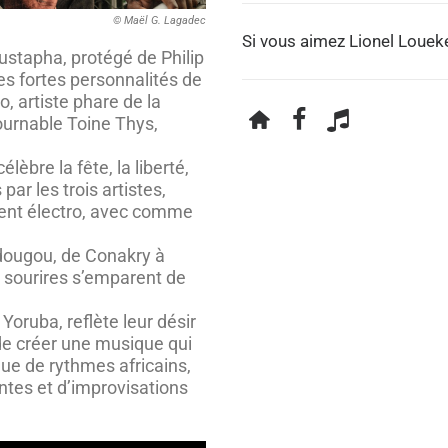
© Maël G. Lagadec
Si vous aimez Lionel Loueke
oustapha, protégé de Philip
s fortes personnalités de
o, artiste phare de la
ournable Toine Thys,
èbre la fête, la liberté,
ar les trois artistes,
ent électro, avec comme
adougou, de Conakry à
es sourires s’emparent de
oruba, reflète leur désir
 de créer une musique qui
ue de rythmes africains,
ntes et d’improvisations