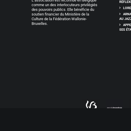
L’association est reconnue en Belgique
RÉFLEX
comme un des interlocuteurs privilégiés
LORE
des pouvoirs publics. Elle bénéficie du
soutien financier du Ministère de la
ARNA
Culture de la Fédération Wallonie-
AU JAZ
Bruxelles.
APPE
SES ÉT