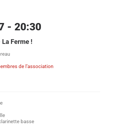
7 - 20:30
 La Ferme !
éreau
membres de l’association
re
lle
clarinette basse