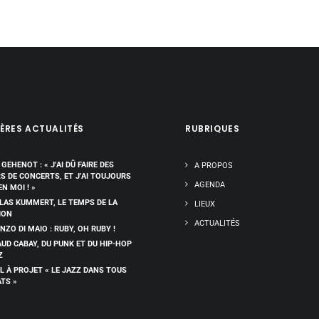
ÈRES ACTUALITÉS
RUBRIQUES
 GEHENOT : « J’AI DÛ FAIRE DES
A PROPOS
RS DE CONCERTS, ET J’AI TOUJOURS
AGENDA
EN MOI ! »
LAS KUMMERT, LE TEMPS DE LA
LIEUX
ION
ACTUALITÉS
NZO DI MAIO : RUBY, OH RUBY !
UD CABAY, DU PUNK ET DU HIP-HOP
Z
L À PROJET « LE JAZZ DANS TOUS
ATS »