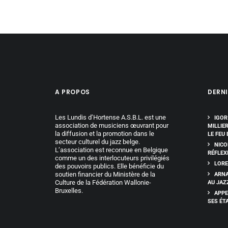
A PROPOS
DERNI
Les Lundis d’Hortense A.S.B.L. est une
IGOR
association de musiciens œuvrant pour
MILLIE
la diffusion et la promotion dans le
LE FEU 
secteur culturel du jazz belge.
NICO
L’association est reconnue en Belgique
RÉFLEX
comme un des interlocuteurs privilégiés
LORE
des pouvoirs publics. Elle bénéficie du
soutien financier du Ministère de la
ARNA
Culture de la Fédération Wallonie-
AU JAZ
Bruxelles.
APPE
SES ÉT