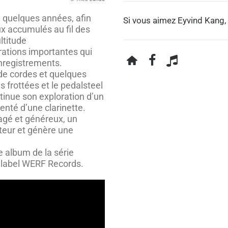
 quelques années, afin
Si vous aimez Eyvind Kang, 
ux accumulés au fil des
ltitude
rations importantes qui
nregistrements.
de cordes et quelques
s frottées et le pedalsteel
tinue son exploration d’un
nté d’une clarinette.
agé et généreux, un
teur et génère une
e album de la série
 label WERF Records.