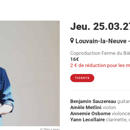
Jeu. 25.03.2
Louvain-la-Neuve -
Coproduction Ferme du Bi
16€
2 € de réduction pour les 
TICKETS
Benjamin Sauzereau
guita
Amèle Metlini
violon
Annemie Osborne
violonce
Yann Lecollaire
clarinette, 
© Théo Lanau