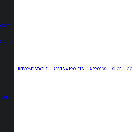
Jazz
 au
REFORME STATUT
APPELS À PROJETS
A PROPOS
SHOP
CO
 du
d