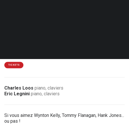
Sam. 17.10.26 - 20:30
Eupen - Jünglingshaus
Coproduction Kultkom
14 / 12 €
2 € de réduction pour les membres de l’association
TICKETS
Charles Loos
piano, claviers
Eric Legnini
piano, claviers
Si vous aimez Wynton Kelly, Tommy Flanagan, Hank Jones...
ou pas !