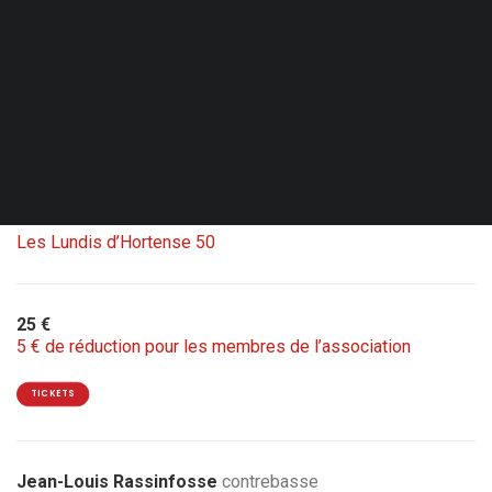
Ven. 02.10.26 - 20:00
Bruxelles - Le Senghor - CC d’Etterbeek
Double concert avec Carte blanche Jean-Louis
Rassinfosse
1 ticket = 2 concerts
Les Lundis d’Hortense 50
25 €
5 € de réduction pour les membres de l’association
TICKETS
Jean-Louis Rassinfosse
contrebasse