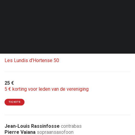
Vri. 02.10.26 - 20:00
Brussel - Le Senghor - CC d’Etterbeek
Dubbelconcert met Carte blanche Jean-Louis Rassinfosse
1 ticket = 2 concerten
Les Lundis d’Hortense 50
25 €
5 € korting voor leden van de vereniging
TICKETS
Jean-Louis Rassinfosse
contrabas
Pierre Vaiana
sopraansaxofoon