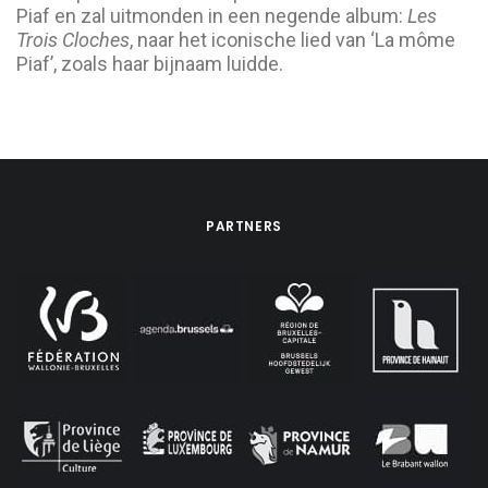
Piaf en zal uitmonden in een negende album:
Les
Trois Cloches
, naar het iconische lied van ‘La môme
Piaf’, zoals haar bijnaam luidde.
PARTNERS