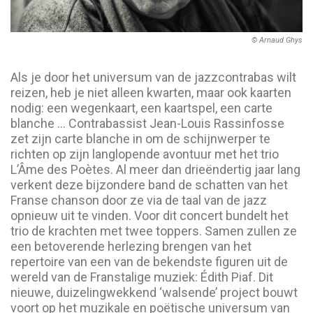
© Arnaud Ghys
Als je door het universum van de jazzcontrabas wilt
reizen, heb je niet alleen kwarten, maar ook kaarten
nodig: een wegenkaart, een kaartspel, een carte
blanche … Contrabassist Jean-Louis Rassinfosse
zet zijn carte blanche in om de schijnwerper te
richten op zijn langlopende avontuur met het trio
L’Âme des Poètes. Al meer dan drieëndertig jaar lang
verkent deze bijzondere band de schatten van het
Franse chanson door ze via de taal van de jazz
opnieuw uit te vinden. Voor dit concert bundelt het
trio de krachten met twee toppers. Samen zullen ze
een betoverende herlezing brengen van het
repertoire van een van de bekendste figuren uit de
wereld van de Franstalige muziek: Édith Piaf. Dit
nieuwe, duizelingwekkend ‘walsende’ project bouwt
voort op het muzikale en poëtische universum van