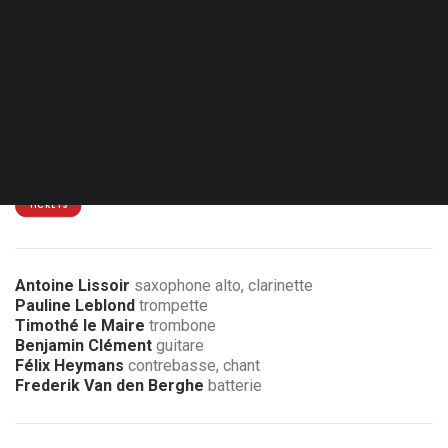
Ven. 05.02.27 - 20:00
Bruxelles - Le Senghor - CC d’Etterbeek
13 €
5 € de réduction pour les membres de l’association
TICKETS
Antoine Lissoir
saxophone alto, clarinette
Pauline Leblond
trompette
Timothé le Maire
trombone
Benjamin Clément
guitare
Félix Heymans
contrebasse, chant
Frederik Van den Berghe
batterie