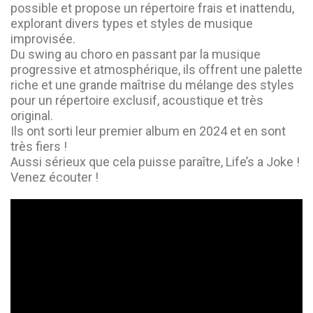
possible et propose un répertoire frais et inattendu,
explorant divers types et styles de musique
improvisée.
Du swing au choro en passant par la musique
progressive et atmosphérique, ils offrent une palette
riche et une grande maîtrise du mélange des styles
pour un répertoire exclusif, acoustique et très
original.
Ils ont sorti leur premier album en 2024 et en sont
très fiers !
Aussi sérieux que cela puisse paraître, Life’s a Joke !
Venez écouter !