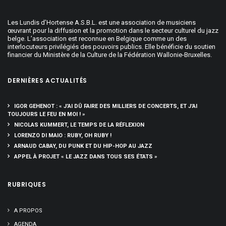
Les Lundis d’Hortense A.S.B.L. est une association de musiciens
œuvrant pour la diffusion et la promotion dans le secteur culturel du jazz
belge. L’association est reconnue en Belgique comme un des
interlocuteurs privilégiés des pouvoirs publics. Elle bénéficie du soutien
financier du Ministère de la Culture de la Fédération Wallonie-Bruxelles.
DERNIÈRES ACTUALITÉS
IGOR GEHENOT : « J’AI DÛ FAIRE DES MILLIERS DE CONCERTS, ET J’AI
TOUJOURS LE FEU EN MOI ! »
NICOLAS KUMMERT, LE TEMPS DE LA RÉFLEXION
LORENZO DI MAIO : RUBY, OH RUBY !
ARNAUD CABAY, DU PUNK ET DU HIP-HOP AU JAZZ
APPEL À PROJET « LE JAZZ DANS TOUS SES ÉTATS »
RUBRIQUES
A PROPOS
AGENDA