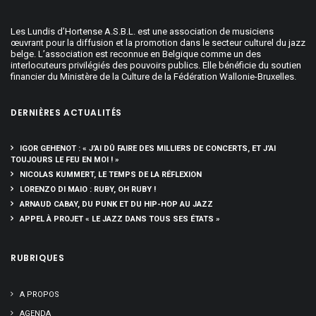
Les Lundis d’Hortense A.S.B.L. est une association de musiciens
œuvrant pour la diffusion et la promotion dans le secteur culturel du jazz
belge. L’association est reconnue en Belgique comme un des
interlocuteurs privilégiés des pouvoirs publics. Elle bénéficie du soutien
financier du Ministère de la Culture de la Fédération Wallonie-Bruxelles.
DERNIÈRES ACTUALITÉS
IGOR GEHENOT : « J’AI DÛ FAIRE DES MILLIERS DE CONCERTS, ET J’AI
TOUJOURS LE FEU EN MOI ! »
NICOLAS KUMMERT, LE TEMPS DE LA RÉFLEXION
LORENZO DI MAIO : RUBY, OH RUBY !
ARNAUD CABAY, DU PUNK ET DU HIP-HOP AU JAZZ
APPEL À PROJET « LE JAZZ DANS TOUS SES ÉTATS »
RUBRIQUES
A PROPOS
AGENDA