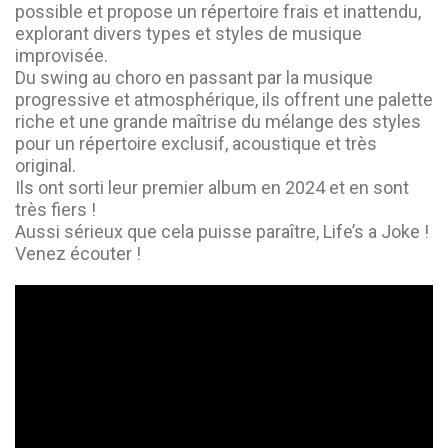
possible et propose un répertoire frais et inattendu,
explorant divers types et styles de musique
improvisée.
Du swing au choro en passant par la musique
progressive et atmosphérique, ils offrent une palette
riche et une grande maîtrise du mélange des styles
pour un répertoire exclusif, acoustique et très
original.
Ils ont sorti leur premier album en 2024 et en sont
très fiers !
Aussi sérieux que cela puisse paraître, Life’s a Joke !
Venez écouter !