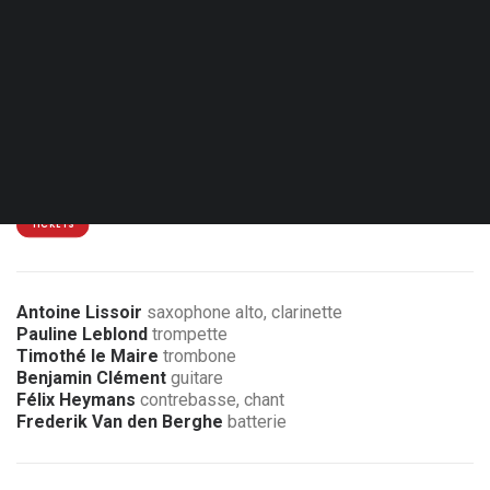
Sam. 30.01.27 - 20:00
Mouscron - Centre Marius Staquet
15€
3 € de réduction pour les membres de l’association
TICKETS
Antoine Lissoir
saxophone alto, clarinette
Pauline Leblond
trompette
Timothé le Maire
trombone
Benjamin Clément
guitare
Félix Heymans
contrebasse, chant
Frederik Van den Berghe
batterie