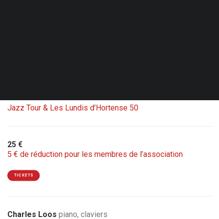
Ven. 02.10.26 - 20:00
Bruxelles - Le Senghor - CC d’Etterbeek
Double concert avec
Carte blanche Jean-Louis
Rassinfosse
1 ticket = 2 concerts
Jazz Tour & Les Lundis d’Hortense 50
25 €
5 € de réduction pour les membres de l’association
TICKETS
Charles Loos
piano, claviers