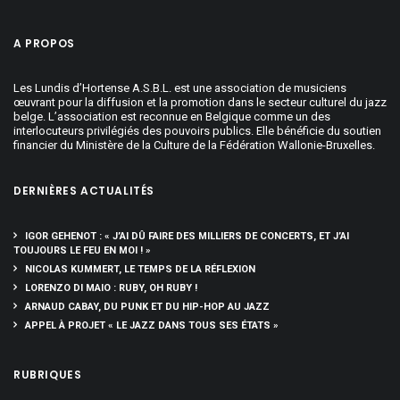
A PROPOS
Les Lundis d’Hortense A.S.B.L. est une association de musiciens
œuvrant pour la diffusion et la promotion dans le secteur culturel du jazz
belge. L’association est reconnue en Belgique comme un des
interlocuteurs privilégiés des pouvoirs publics. Elle bénéficie du soutien
financier du Ministère de la Culture de la Fédération Wallonie-Bruxelles.
DERNIÈRES ACTUALITÉS
IGOR GEHENOT : « J’AI DÛ FAIRE DES MILLIERS DE CONCERTS, ET J’AI
TOUJOURS LE FEU EN MOI ! »
NICOLAS KUMMERT, LE TEMPS DE LA RÉFLEXION
LORENZO DI MAIO : RUBY, OH RUBY !
ARNAUD CABAY, DU PUNK ET DU HIP-HOP AU JAZZ
APPEL À PROJET « LE JAZZ DANS TOUS SES ÉTATS »
RUBRIQUES