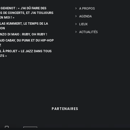
 GEHENOT : « J’AI DÛ FAIRE DES
A PROPOS
RS DE CONCERTS, ET J’AI TOUJOURS
AGENDA
EN MOI ! »
LAS KUMMERT, LE TEMPS DE LA
LIEUX
ION
ACTUALITÉS
NZO DI MAIO : RUBY, OH RUBY !
UD CABAY, DU PUNK ET DU HIP-HOP
Z
L À PROJET « LE JAZZ DANS TOUS
ATS »
PARTENAIRES