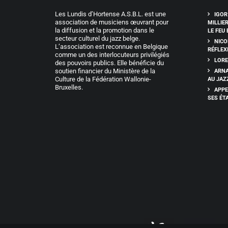
Les Lundis d’Hortense A.S.B.L. est une
IGOR
association de musiciens œuvrant pour
MILLIE
la diffusion et la promotion dans le
LE FEU 
secteur culturel du jazz belge.
NICO
L’association est reconnue en Belgique
RÉFLEX
comme un des interlocuteurs privilégiés
LORE
des pouvoirs publics. Elle bénéficie du
soutien financier du Ministère de la
ARNA
Culture de la Fédération Wallonie-
AU JAZ
Bruxelles.
APPE
SES ÉT