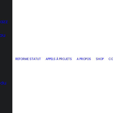
Jazz
 au
REFORME STATUT
APPELS À PROJETS
A PROPOS
SHOP
CO
 du
d