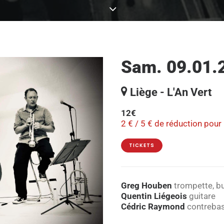
Sam. 09.01.2
Liège - L'An Vert
12€
2 € / 5 € de réduction pour
TICKETS
Greg Houben
trompette, bu
Quentin Liégeois
guitare
Cédric Raymond
contreba