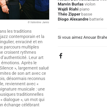
Marvin Burlas
violon
Wajdi Riahi
piano
Théo Zipper
basse
Diogo Alexandre
batterie
© Valentine Jamis
ans les traditions
 jazz contemporain et la
Si vous aimez Anouar Brahe
ingulier, enraciné et en
ux parcours multiples
e croisent rythmes
’authenticité. Leur art
et émotions. Après le
Silence », largement salué
limites de son art avec ce
lois, désormais reconnus
le, reviennent avec «
signature musicale : une
usiques traditionnelles
 « dialogue », un mot qui
 un échange célébrant