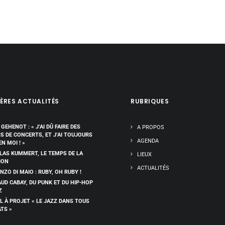
ÈRES ACTUALITÉS
RUBRIQUES
 GEHENOT : « J’AI DÛ FAIRE DES
A PROPOS
RS DE CONCERTS, ET J’AI TOUJOURS
AGENDA
EN MOI ! »
LAS KUMMERT, LE TEMPS DE LA
LIEUX
ION
ACTUALITÉS
NZO DI MAIO : RUBY, OH RUBY !
UD CABAY, DU PUNK ET DU HIP-HOP
Z
L À PROJET « LE JAZZ DANS TOUS
ATS »