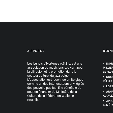
A PROPOS
DERNI
Les Lundis d’Hortense A.S.B.L. est une
IGOR
association de musiciens œuvrant pour
MILLIE
la diffusion et la promotion dans le
LE FEU 
secteur culturel du jazz belge.
NICO
L’association est reconnue en Belgique
RÉFLEX
comme un des interlocuteurs privilégiés
LORE
des pouvoirs publics. Elle bénéficie du
soutien financier du Ministère de la
ARNA
Culture de la Fédération Wallonie-
AU JAZ
Bruxelles.
APPE
SES ÉT