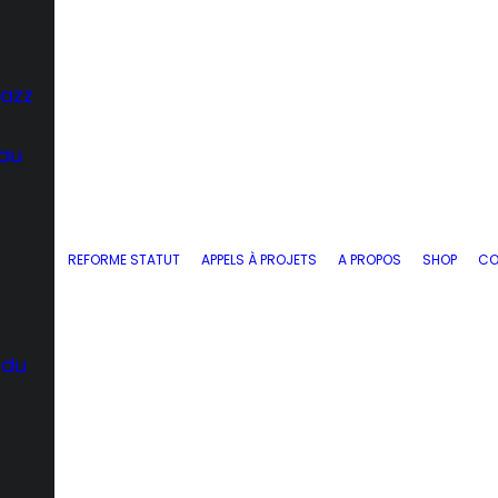
Jazz
 au
REFORME STATUT
APPELS À PROJETS
A PROPOS
SHOP
CO
 du
d