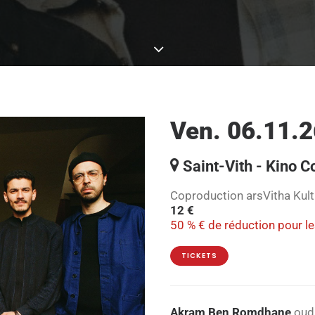
Ven. 06.11.2
Saint-Vith - Kino C
Coproduction arsVitha Kul
12 €
50 % € de réduction pour l
TICKETS
Akram Ben Romdhane
oud