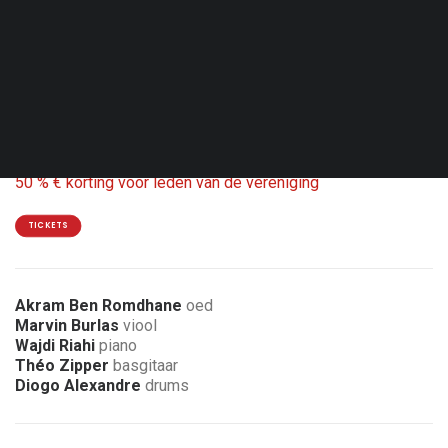
Vri. 06.11.26 - 20:00
Sankt Vith - Kino Corso
Coproductie arsVitha Kulturforum
12 €
50 % € korting voor leden van de vereniging
TICKETS
Akram Ben Romdhane
oed
Marvin Burlas
viool
Wajdi Riahi
piano
Théo Zipper
basgitaar
Diogo Alexandre
drums