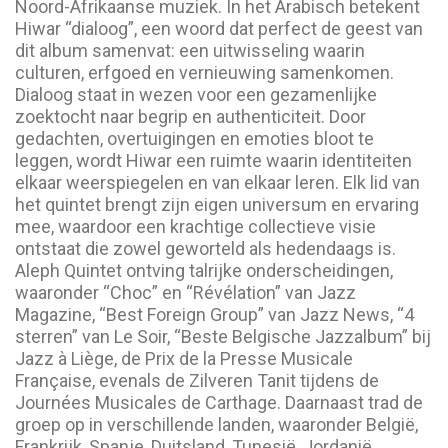
Noord-Afrikaanse muziek. In het Arabisch betekent
Hiwar “dialoog”, een woord dat perfect de geest van
dit album samenvat: een uitwisseling waarin
culturen, erfgoed en vernieuwing samenkomen.
Dialoog staat in wezen voor een gezamenlijke
zoektocht naar begrip en authenticiteit. Door
gedachten, overtuigingen en emoties bloot te
leggen, wordt Hiwar een ruimte waarin identiteiten
elkaar weerspiegelen en van elkaar leren. Elk lid van
het quintet brengt zijn eigen universum en ervaring
mee, waardoor een krachtige collectieve visie
ontstaat die zowel geworteld als hedendaags is.
Aleph Quintet ontving talrijke onderscheidingen,
waaronder “Choc” en “Révélation” van Jazz
Magazine, “Best Foreign Group” van Jazz News, “4
sterren” van Le Soir, “Beste Belgische Jazzalbum” bij
Jazz à Liège, de Prix de la Presse Musicale
Française, evenals de Zilveren Tanit tijdens de
Journées Musicales de Carthage. Daarnaast trad de
groep op in verschillende landen, waaronder België,
Frankrijk, Spanje, Duitsland, Tunesië, Jordanië,