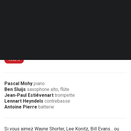
Sam. 05.12.26 - 20:30
Mazy - Jazz9
15 €
2 € de réduction pour les membres de l’association
TICKETS
Pascal Mohy
piano
Ben Sluijs
saxophone alto, flûte
Jean-Paul Estiévenart
trompette
Lennart Heyndels
contrebasse
Antoine Pierre
batterie
Si vous aimez Wayne Shorter, Lee Konitz, Bill Evans... ou