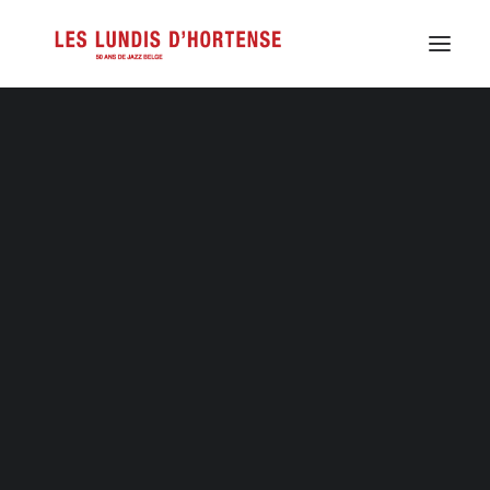
Les Soirs d’Hortense
De Jazz Tours
De stage Jazz au Vert
Pascal Mohy & Ben Sluijs
Jazz d’Hortense
De website Jazz in Belgium
Kwintet
International Jazz Day
Lotto Brussels Jazz Weekend
De locaties