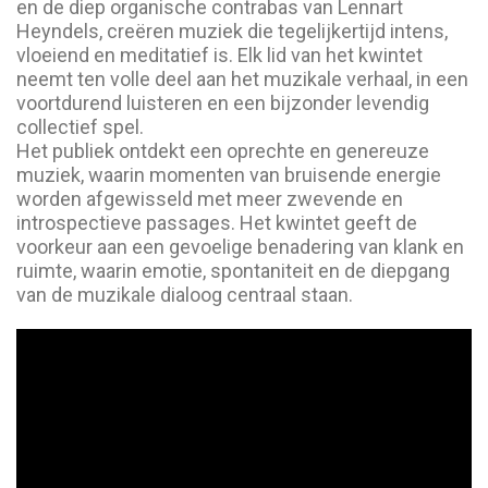
en de diep organische contrabas van Lennart
Heyndels, creëren muziek die tegelijkertijd intens,
vloeiend en meditatief is. Elk lid van het kwintet
neemt ten volle deel aan het muzikale verhaal, in een
voortdurend luisteren en een bijzonder levendig
collectief spel.
Het publiek ontdekt een oprechte en genereuze
muziek, waarin momenten van bruisende energie
worden afgewisseld met meer zwevende en
introspectieve passages. Het kwintet geeft de
voorkeur aan een gevoelige benadering van klank en
ruimte, waarin emotie, spontaniteit en de diepgang
van de muzikale dialoog centraal staan.