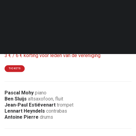
Zon. 13.12.26 - 17:00
Hamme-Mille - Centre culturel de Beauvechain
Coproductie Relais Jazz
18 / 15 €
3 € / 6 € korting voor leden van de vereniging
TICKETS
Pascal Mohy
piano
Ben Sluijs
altsaxofoon, fluit
Jean-Paul Estiévenart
trompet
Lennart Heyndels
contrabas
Antoine Pierre
drums