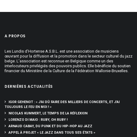
A PROPOS
Les Lundis d’Hortense A.S.B.L. est une association de musiciens
œuvrant pour la diffusion et la promotion dans le secteur culturel du jazz
belge. L’association est reconnue en Belgique comme un des
interlocuteurs privilégiés des pouvoirs publics. Elle bénéficie du soutien
financier du Ministère de la Culture de la Fédération Wallonie-Bruxelles.
DERNIÈRES ACTUALITÉS
IGOR GEHENOT : « J’AI DÛ FAIRE DES MILLIERS DE CONCERTS, ET J’AI
TOUJOURS LE FEU EN MOI ! »
NICOLAS KUMMERT, LE TEMPS DE LA RÉFLEXION
LORENZO DI MAIO : RUBY, OH RUBY !
ARNAUD CABAY, DU PUNK ET DU HIP-HOP AU JAZZ
APPEL À PROJET « LE JAZZ DANS TOUS SES ÉTATS »