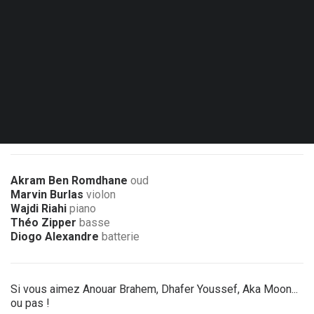
Jeu. 19.11.26 - 20:00
Mons - Arsonic
Coproduction Mars - Mons arts de la scène
18 €
3 € de réduction pour les membres de l’association
Akram Ben Romdhane
oud
Marvin Burlas
violon
Wajdi Riahi
piano
Théo Zipper
basse
Diogo Alexandre
batterie
Si vous aimez Anouar Brahem, Dhafer Youssef, Aka Moon...
ou pas !