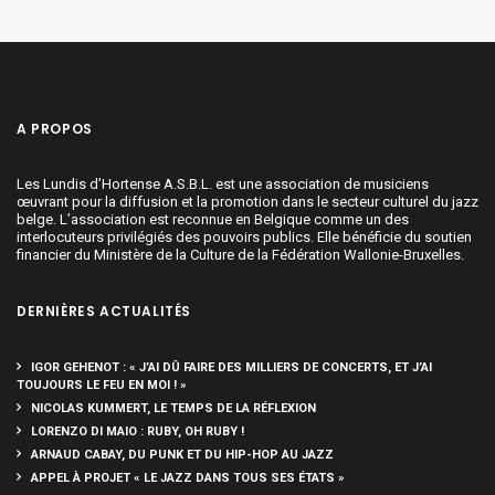
A PROPOS
Les Lundis d’Hortense A.S.B.L. est une association de musiciens
œuvrant pour la diffusion et la promotion dans le secteur culturel du jazz
belge. L’association est reconnue en Belgique comme un des
interlocuteurs privilégiés des pouvoirs publics. Elle bénéficie du soutien
financier du Ministère de la Culture de la Fédération Wallonie-Bruxelles.
DERNIÈRES ACTUALITÉS
IGOR GEHENOT : « J’AI DÛ FAIRE DES MILLIERS DE CONCERTS, ET J’AI
TOUJOURS LE FEU EN MOI ! »
NICOLAS KUMMERT, LE TEMPS DE LA RÉFLEXION
LORENZO DI MAIO : RUBY, OH RUBY !
ARNAUD CABAY, DU PUNK ET DU HIP-HOP AU JAZZ
APPEL À PROJET « LE JAZZ DANS TOUS SES ÉTATS »