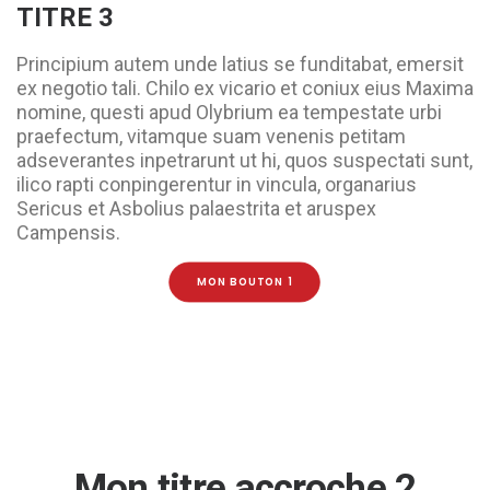
TITRE 3
Principium autem unde latius se funditabat, emersit
ex negotio tali. Chilo ex vicario et coniux eius Maxima
nomine, questi apud Olybrium ea tempestate urbi
praefectum, vitamque suam venenis petitam
adseverantes inpetrarunt ut hi, quos suspectati sunt,
ilico rapti conpingerentur in vincula, organarius
Sericus et Asbolius palaestrita et aruspex
Campensis.
MON BOUTON 1
Mon titre accroche 2