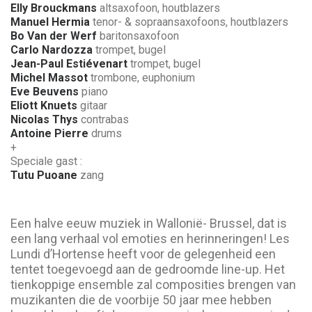
Elly Brouckmans
altsaxofoon, houtblazers
Manuel Hermia
tenor- & sopraansaxofoons, houtblazers
Bo Van der Werf
baritonsaxofoon
Carlo Nardozza
trompet, bugel
Jean-Paul Estiévenart
trompet, bugel
Michel Massot
trombone, euphonium
Eve Beuvens
piano
Eliott Knuets
gitaar
Nicolas Thys
contrabas
Antoine Pierre
drums
+
Speciale gast :
Tutu Puoane
zang
Een halve eeuw muziek in Wallonië- Brussel, dat is
een lang verhaal vol emoties en herinneringen! Les
Lundi d’Hortense heeft voor de gelegenheid een
tentet toegevoegd aan de gedroomde line-up. Het
tienkoppige ensemble zal composities brengen van
muzikanten die de voorbije 50 jaar mee hebben