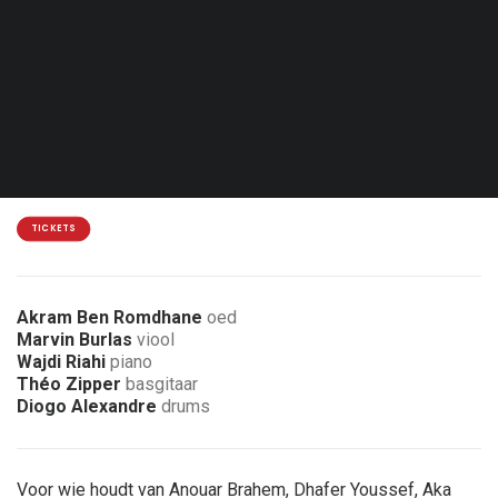
Zat. 21.11.26 - 20:30
Luik - L'An Vert
12€
2 € / 5 € korting voor leden van de vereniging
TICKETS
Akram Ben Romdhane
oed
Marvin Burlas
viool
Wajdi Riahi
piano
Théo Zipper
basgitaar
Diogo Alexandre
drums
Voor wie houdt van Anouar Brahem, Dhafer Youssef, Aka