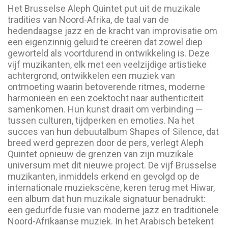
Het Brusselse Aleph Quintet put uit de muzikale
tradities van Noord-Afrika, de taal van de
hedendaagse jazz en de kracht van improvisatie om
een eigenzinnig geluid te creëren dat zowel diep
geworteld als voortdurend in ontwikkeling is. Deze
vijf muzikanten, elk met een veelzijdige artistieke
achtergrond, ontwikkelen een muziek van
ontmoeting waarin betoverende ritmes, moderne
harmonieën en een zoektocht naar authenticiteit
samenkomen. Hun kunst draait om verbinding —
tussen culturen, tijdperken en emoties. Na het
succes van hun debuutalbum Shapes of Silence, dat
breed werd geprezen door de pers, verlegt Aleph
Quintet opnieuw de grenzen van zijn muzikale
universum met dit nieuwe project. De vijf Brusselse
muzikanten, inmiddels erkend en gevolgd op de
internationale muziekscène, keren terug met Hiwar,
een album dat hun muzikale signatuur benadrukt:
een gedurfde fusie van moderne jazz en traditionele
Noord-Afrikaanse muziek. In het Arabisch betekent