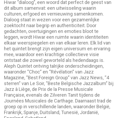
Hiwar “dialoog”, een woord dat perfect de geest van
dit album samenvat: een uitwisseling waarin
culturen, erfgoed en vernieuwing samenkomen.
Dialoog staat in wezen voor een gezamenlijke
zoektocht naar begrip en authenticiteit. Door
gedachten, overtuigingen en emoties bloot te
leggen, wordt Hiwar een ruimte waarin identiteiten
elkaar weerspiegelen en van elkaar leren. Elk lid van
het quintet brengt zijn eigen universum en ervaring
mee, waardoor een krachtige collectieve visie
ontstaat die zowel geworteld als hedendaags is.
Aleph Quintet ontving talrijke onderscheidingen,
waaronder “Choc” en “Révélation” van Jazz
Magazine, “Best Foreign Group” van Jazz News, “4
sterren” van Le Soir, “Beste Belgische Jazzalbum” bij
Jazz à Liège, de Prix de la Presse Musicale
Française, evenals de Zilveren Tanit tijdens de
Journées Musicales de Carthage. Daarnaast trad de
groep op in verschillende landen, waaronder België,
Frankrijk, Spanje, Duitsland, Tunesië, Jordanië,