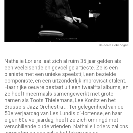
© Pierre Debehogne
Nathalie Loriers laat zich al ruim 35 jaar gelden als
een veeleisende en gevoelige artieste. Ze is een
pianiste met een unieke speelstijl, een bezielde
componiste, en een uitzonderlijk improvisatietalent.
Haar rijke oeuvre bestaat uit een twaalftal albums, en
ze heeft meermaals samengewerkt met grote
namen als Toots Thielemans, Lee Konitz en het
Brussels Jazz Orchestra … Ter gelegenheid van de
50e verjaardag van Les Lundis d’Hortense, en haar
eigen 60e verjaardag, heeft ze zich omringd met
verschillende oude vrienden. Nathalie Loriers zal ons
vergasten op een aal in het teken van de