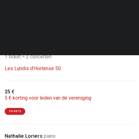
Don. 01.10.26 - 20:00
Brussel - Flagey
Studio 4
Dubbelconcert met Belgian Jazz Ensemble & Tutu Puoane
1 ticket = 2 concerten
Les Lundis d’Hortense 50
25 €
5 € korting voor leden van de vereniging
TICKETS
Nathalie Loriers
piano