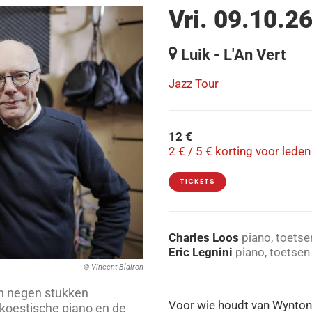
Vri. 09.10.26
Luik - L'An Vert
Jazz Tour
12 €
2 € / 5 € korting voor lede
TICKETS
Charles Loos
piano, toetse
Eric Legnini
piano, toetsen
© Vincent Blairon
n negen stukken
Voor wie houdt van Wynton 
koestische piano en de