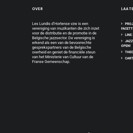
OVER
LAAT
Les Lundis d’Hortense vzw is een
PROJ
vereniging van muzikanten die zich inzet
FACETT
voor de distributie en de promotie in de
LINE
Belgische jazzsector. De vereniging is
JAZZ
erkend als een van de bevoorrechte
OPEN!
gesprekspartners van de Belgische
overheid en geniet de financiële steun
THEO
van het Ministerie van Cultuur van de
CART
Franse Gemeenschap.