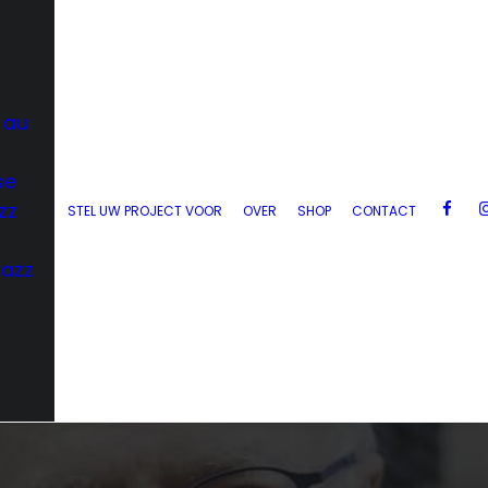
 au
se
zz
STEL UW PROJECT VOOR
OVER
SHOP
CONTACT
Jazz
d