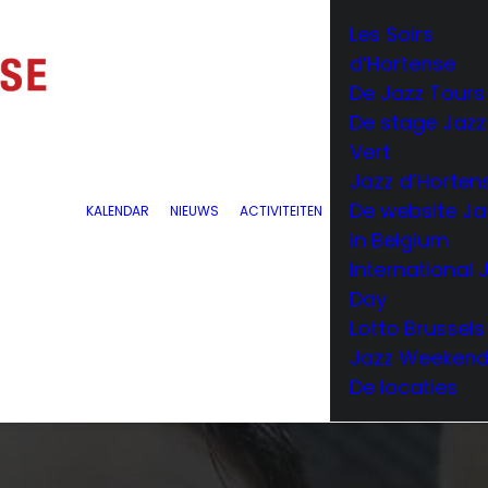
Les Soirs
d’Hortense
De Jazz Tours
De stage Jazz
Vert
Jazz d’Horten
De website Ja
KALENDAR
NIEUWS
ACTIVITEITEN
in Belgium
International 
Day
Lotto Brussels
Jazz Weeken
De locaties