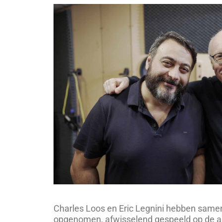
Charles Loos en Eric Legnini hebben same
opgenomen, afwisselend gespeeld op de a