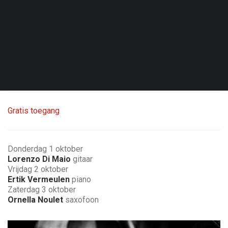
Vri. 02.10.26 - 23:00
Brussel - Toots Jazz Club
Les Lundis d’Hortense 50
Gratis toegang
Donderdag 1 oktober
Lorenzo Di Maio
gitaar
Vrijdag 2 oktober
Ertik Vermeulen
piano
Zaterdag 3 oktober
Ornella Noulet
saxofoon