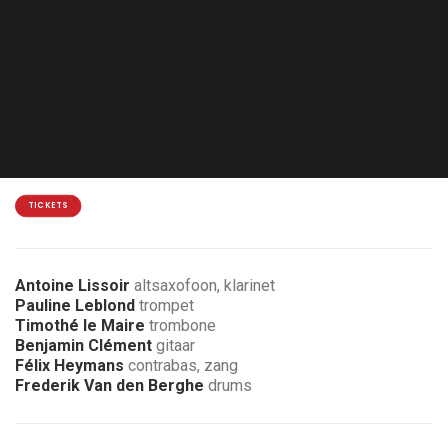
Woe. 03.02.27 - 20:45
Lasne - Le Rideau Rouge
18 / 16 €
2 € korting voor leden van de vereniging
TICKETS
Antoine Lissoir
altsaxofoon, klarinet
Pauline Leblond
trompet
Timothé le Maire
trombone
Benjamin Clément
gitaar
Félix Heymans
contrabas, zang
Frederik Van den Berghe
drums