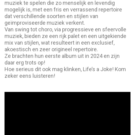
muziek te spelen die zo menselijk en levendig
mogelijk is, met een fris en verrassend repertoire
dat verschillende soorten en stijlen van
geïmproviseerde muziek verkent.
Van swing tot choro, via progressieve en sfeervolle
muziek, bieden ze een rijk palet en een uitgekiende
mix van stijlen, wat resulteert in een exclusief,
akoestisch en zeer origineel repertoire.
Ze brachten hun eerste album uit in 2024 en zijn
daar erg trots op!
Hoe serieus dit ook mag klinken, Life’s a Joke! Kom
zeker eens luisteren!