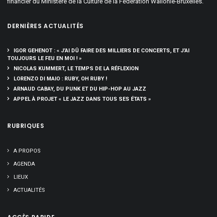
financier du Ministère de la Culture de la Fédération Wallonie-Bruxelles.
DERNIÈRES ACTUALITÉS
IGOR GEHENOT : « J’AI DÛ FAIRE DES MILLIERS DE CONCERTS, ET J’AI
TOUJOURS LE FEU EN MOI ! »
NICOLAS KUMMERT, LE TEMPS DE LA RÉFLEXION
LORENZO DI MAIO : RUBY, OH RUBY !
ARNAUD CABAY, DU PUNK ET DU HIP-HOP AU JAZZ
APPEL À PROJET « LE JAZZ DANS TOUS SES ÉTATS »
RUBRIQUES
A PROPOS
AGENDA
LIEUX
ACTUALITÉS