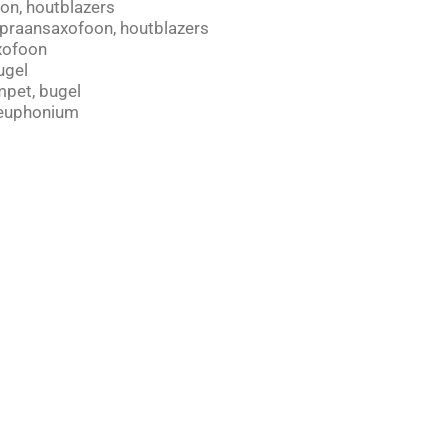
on, houtblazers
opraansaxofoon, houtblazers
xofoon
ugel
pet, bugel
euphonium