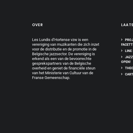
OVER
LAAT
Les Lundis d’Hortense vzw is een
PROJ
vereniging van muzikanten die zich inzet
FACETT
voor de distributie en de promotie in de
LINE
Belgische jazzsector. De vereniging is
JAZZ
erkend als een van de bevoorrechte
OPEN!
gesprekspartners van de Belgische
overheid en geniet de financiële steun
THEO
van het Ministerie van Cultuur van de
CART
Franse Gemeenschap.