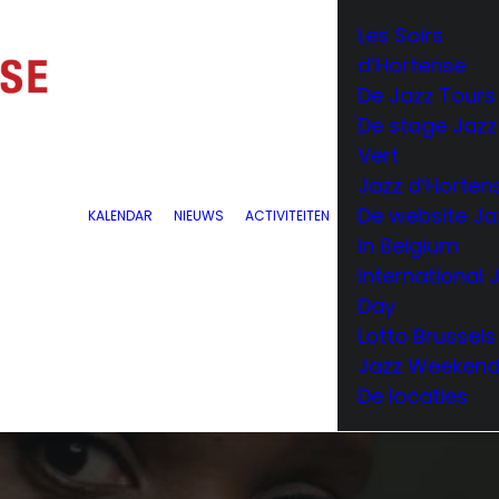
Les Soirs
d’Hortense
De Jazz Tours
De stage Jazz
Vert
Jazz d’Horten
De website Ja
KALENDAR
NIEUWS
ACTIVITEITEN
in Belgium
International 
Day
Lotto Brussels
Jazz Weeken
De locaties