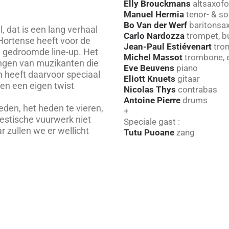
Elly Brouckmans
altsaxofo
Manuel Hermia
tenor- & s
Bo Van der Werf
baritonsa
, dat is een lang verhaal
Carlo Nardozza
trompet, b
Hortense heeft voor de
Jean-Paul Estiévenart
trom
 gedroomde line-up. Het
Michel Massot
trombone, 
ngen van muzikanten die
Eve Beuvens
piano
n heeft daarvoor speciaal
Eliott Knuets
gitaar
en een eigen twist
Nicolas Thys
contrabas
Antoine Pierre
drums
eden, het heden te vieren,
+
estische vuurwerk niet
Speciale gast :
 zullen we er wellicht
Tutu Puoane
zang