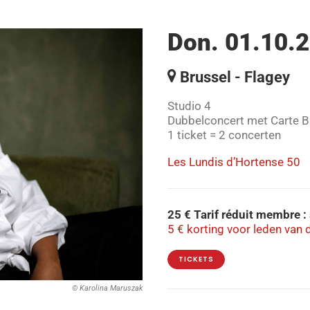
Don. 01.10.2
Brussel - Flagey
Studio 4
Dubbelconcert met Carte Bl
1 ticket = 2 concerten
Les Lundis d’Hortense 50
25 € Tarif réduit membre 
5 € korting voor leden van 
TICKETS
© Karolina Maruszak