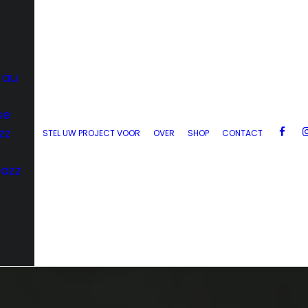
 au
se
zz
STEL UW PROJECT VOOR
OVER
SHOP
CONTACT
Jazz
d