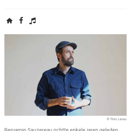
© Théo Lanau
Benjamin Sauzereau richtte enkele jaren geleden