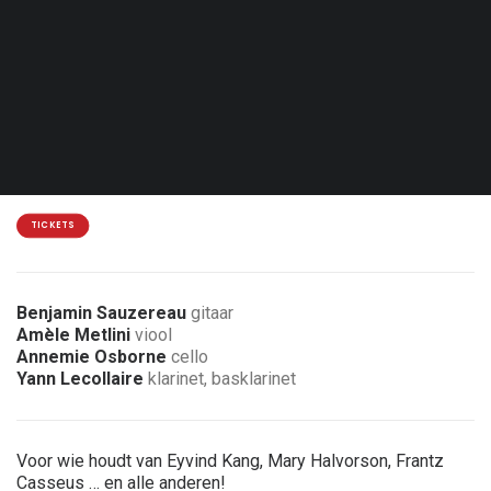
Don. 08.04.27 - 20:00
Brussel - Jazz Station
15 €
7 € korting voor leden van de vereniging
TICKETS
Benjamin Sauzereau
gitaar
Amèle Metlini
viool
Annemie Osborne
cello
Yann Lecollaire
klarinet, basklarinet
Voor wie houdt van Eyvind Kang, Mary Halvorson, Frantz
Casseus … en alle anderen!