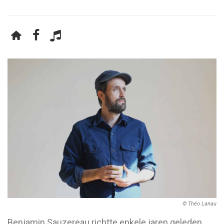
© Théo Lanau
Benjamin Sauzereau richtte enkele jaren geleden