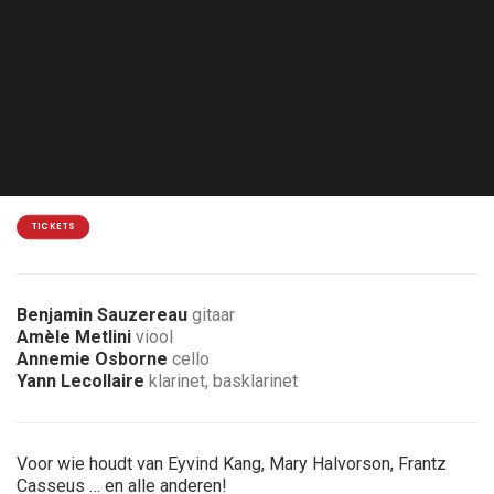
Zat. 27.03.27 - 20:30
Mazy - Jazz9
15€
2 € korting voor leden van de vereniging
TICKETS
Benjamin Sauzereau
gitaar
Amèle Metlini
viool
Annemie Osborne
cello
Yann Lecollaire
klarinet, basklarinet
Voor wie houdt van Eyvind Kang, Mary Halvorson, Frantz
Casseus … en alle anderen!