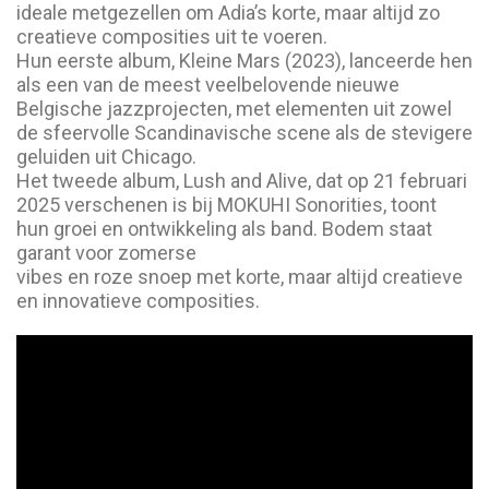
ideale metgezellen om Adia’s korte, maar altijd zo
creatieve composities uit te voeren.
Hun eerste album, Kleine Mars (2023), lanceerde hen
als een van de meest veelbelovende nieuwe
Belgische jazzprojecten, met elementen uit zowel
de sfeervolle Scandinavische scene als de stevigere
geluiden uit Chicago.
Het tweede album, Lush and Alive, dat op 21 februari
2025 verschenen is bij MOKUHI Sonorities, toont
hun groei en ontwikkeling als band. Bodem staat
garant voor zomerse
vibes en roze snoep met korte, maar altijd creatieve
en innovatieve composities.