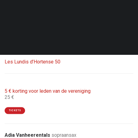
Zat. 03.10.26 - 20:00
Brussel - Le Marni
Dubbelconcert met Aka Moon & Guests
1 ticket = 2 concerten
Les Lundis d’Hortense 50
5 € korting voor leden van de vereniging
25 €
TICKETS
Adia Vanheerentals
sopraansax