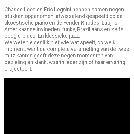
Charles Loos en Eric Legnini hebben samen negen
stukken opgenomen, afwisselend gespeeld op de
akoestische piano en de Fender Rhodes. Latijns-
Amerikaanse invloeden, funky, Braziliaans en zelfs
boogie-blues. En klassieke jazz.
We weten eigenlijk niet wie wat speelt, op welk
moment, want de complete versmelting van de twee
muzikanten geeft deze negen momenten van
bezieling en klank, waarin ieder zijn of haar ervaring
projecteert.