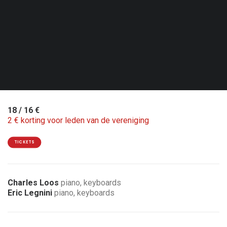
Don. 08.10.26 - 20:30
Lasne - Le Rideau Rouge
Dubbelconcert met Basile Rahola quartet
18 / 16 €
2 € korting voor leden van de vereniging
TICKETS
Charles Loos
piano, keyboards
Eric Legnini
piano, keyboards