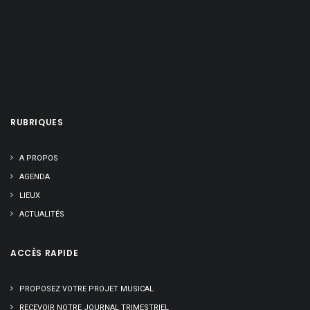
IGOR GEHENOT : « J’AI DÛ FAIRE DES MILLIERS DE CONCERTS, ET J’AI
TOUJOURS LE FEU EN MOI ! »
NICOLAS KUMMERT, LE TEMPS DE LA RÉFLEXION
LORENZO DI MAIO : RUBY, OH RUBY !
ARNAUD CABAY, DU PUNK ET DU HIP-HOP AU JAZZ
APPEL À PROJET « LE JAZZ DANS TOUS SES ÉTATS »
RUBRIQUES
A PROPOS
AGENDA
LIEUX
ACTUALITÉS
ACCÈS RAPIDE
PROPOSEZ VOTRE PROJET MUSICAL
RECEVOIR NOTRE JOURNAL TRIMESTRIEL