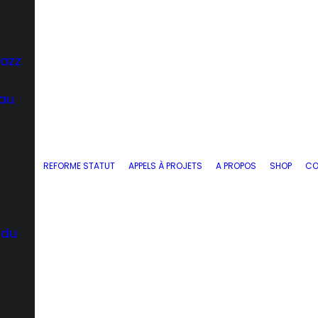
Jazz
 au
REFORME STATUT
APPELS À PROJETS
A PROPOS
SHOP
CO
 du
d