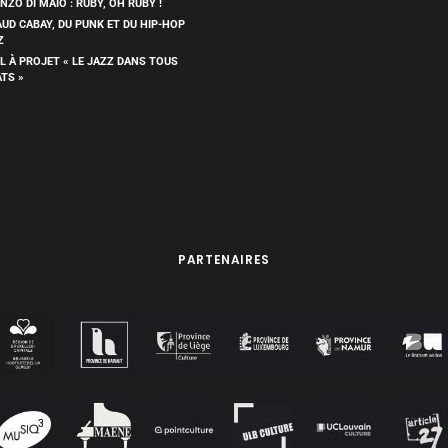
NZO DI MAIO : RUBY, OH RUBY !
UD CABAY, DU PUNK ET DU HIP-HOP
Z
L À PROJET « LE JAZZ DANS TOUS
ATS »
PARTENAIRES