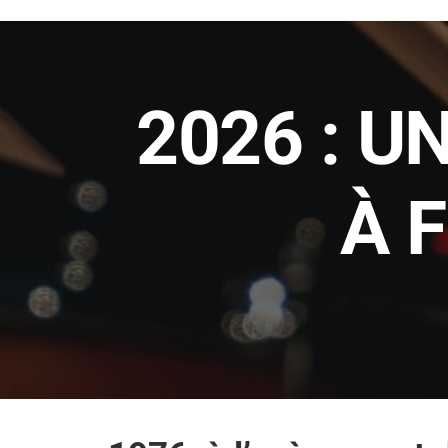
2026 : U
À 