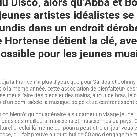
du Disco, alors qu’Abba et 
eunes artistes idéalistes se 
lundis dans un endroit dérob
Hortense détient la clé, av
possible pour les jeunes mus
jà la France n’a plus d’yeux que pour Sardou et Johnny e
clo la même année, cette association de bienfaiteur·ices 
i se met à faire des pieds et des mains, à tour de bras, le 
d’un demi-siècle la musique belge et se centrer essentie
ciation bientôt quinquagénaire a su garder un visage jeune
s idées des meilleurs musiciens et musiciennes du pays. Ce
urelle, celui-là même qui pourra peut-être un jour vous ex
nfosse, qui fait preuve aujourd’hui de 50 ans d’engageme