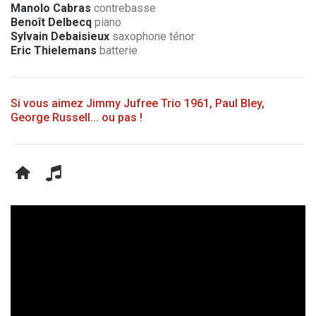
Manolo Cabras
contrebasse
Benoît Delbecq
piano
Sylvain Debaisieux
saxophone ténor
Eric Thielemans
batterie
Si vous aimez Jimmy Jufree Trio 1961, Paul Bley,
George Russell... ou pas !