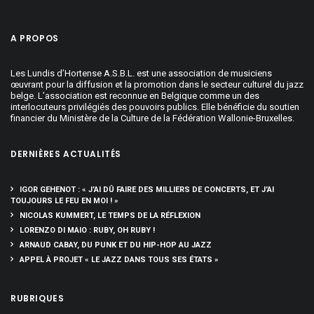
A PROPOS
Les Lundis d’Hortense A.S.B.L. est une association de musiciens
œuvrant pour la diffusion et la promotion dans le secteur culturel du jazz
belge. L’association est reconnue en Belgique comme un des
interlocuteurs privilégiés des pouvoirs publics. Elle bénéficie du soutien
financier du Ministère de la Culture de la Fédération Wallonie-Bruxelles.
DERNIÈRES ACTUALITÉS
IGOR GEHENOT : « J’AI DÛ FAIRE DES MILLIERS DE CONCERTS, ET J’AI
TOUJOURS LE FEU EN MOI ! »
NICOLAS KUMMERT, LE TEMPS DE LA RÉFLEXION
LORENZO DI MAIO : RUBY, OH RUBY !
ARNAUD CABAY, DU PUNK ET DU HIP-HOP AU JAZZ
APPEL À PROJET « LE JAZZ DANS TOUS SES ÉTATS »
RUBRIQUES