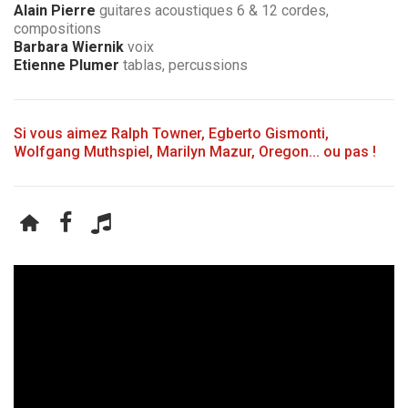
Alain Pierre
guitares acoustiques 6 & 12 cordes,
compositions
Barbara Wiernik
voix
Etienne Plumer
tablas, percussions
Si vous aimez Ralph Towner, Egberto Gismonti,
Wolfgang Muthspiel, Marilyn Mazur, Oregon... ou pas !