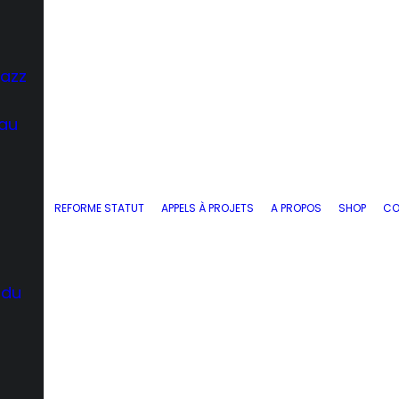
Jazz
 au
REFORME STATUT
APPELS À PROJETS
A PROPOS
SHOP
CO
 du