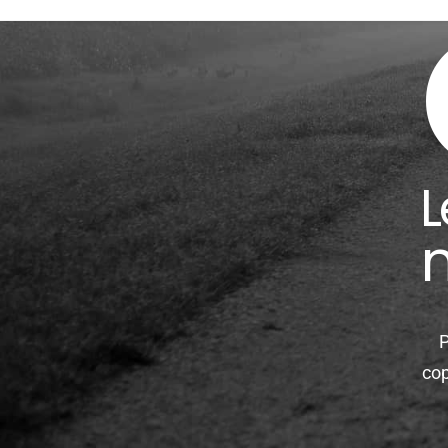
n
P
cop