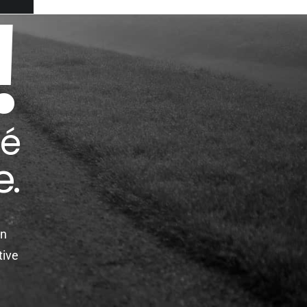
!
dé
e.
un
tive